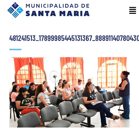
481241513_17899985445131367_8889114078043