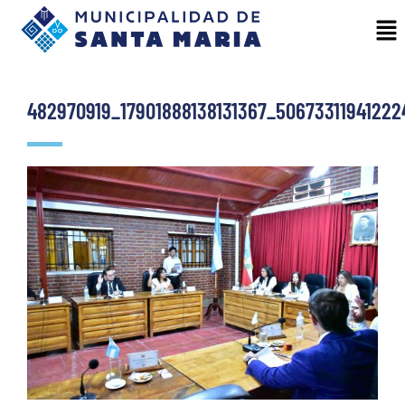
482970919_17901888138131367_5067331194122