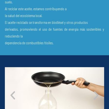
suelo.
Al reciclar este aceite, estamos contribuyendo a
la salud del ecosistema local.
El aceite reciclado se transforma en biodiésel y otros productos
derivados, promoviendo el uso de fuentes de energía más sostenibles y
reduciendo la
dependencia de combustibles fósiles.