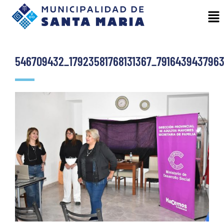
546709432_17923581768131367_791643943796