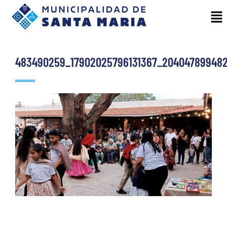
483490259_17902025796131367_20404789948