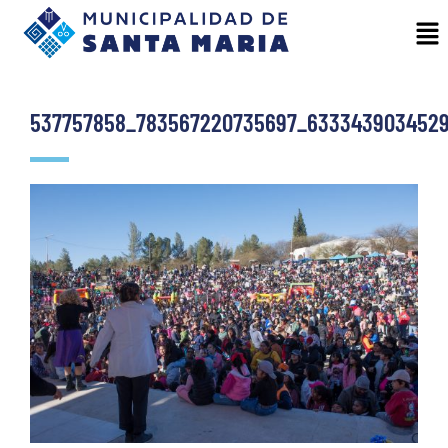
537757858_783567220735697_633343903452