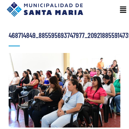
468714849_885595693747977_2092188559147