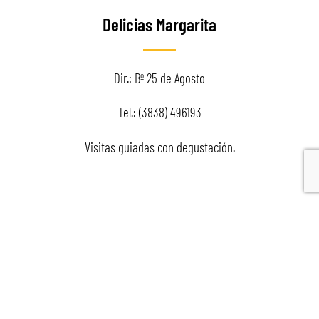
Delicias Margarita
Dir.: Bº 25 de Agosto
Tel.: (3838) 496193
Visitas guiadas con degustación.
Pikito Calchaquí
Dir.: San José Norte sobre Ruta Nº 40
Tel.: (3838) 484752