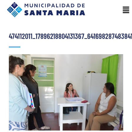
474112011_17896218804131367_64169828748384