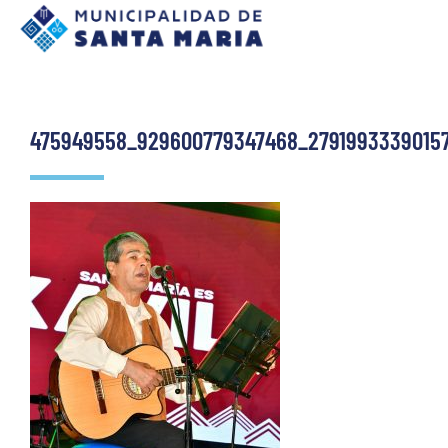
475949558_929600779347468_2791993339015