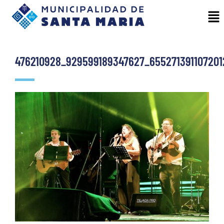
476210928_929599189347627_65527139110720