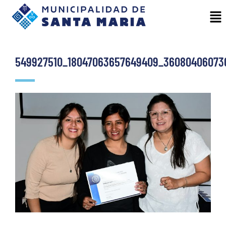
549927510_18047063657649409_36080406073