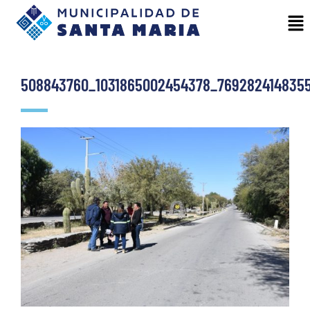
508843760_1031865002454378_769282414835