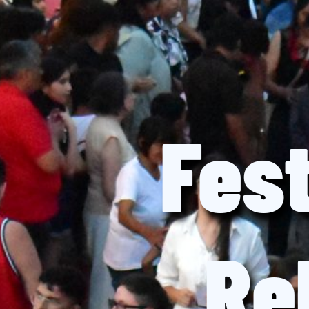
Fes
Re