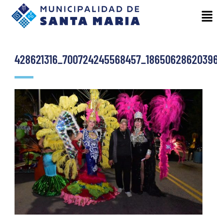
428621316_700724245568457_1865062862039