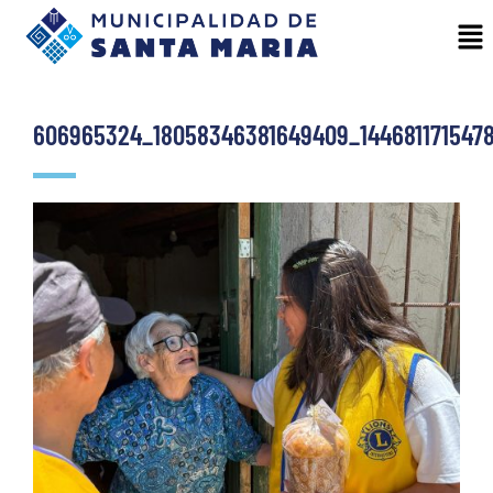
606965324_18058346381649409_144681171547