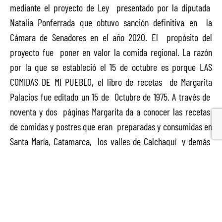
mediante el proyecto de Ley presentado por la diputada
Natalia Ponferrada que obtuvo sanción definitiva en la
Cámara de Senadores en el año 2020. El propósito del
proyecto fue poner en valor la comida regional. La razón
por la que se estableció el 15 de octubre es porque LAS
COMIDAS DE MI PUEBLO, el libro de recetas de Margarita
Palacios fue editado un 15 de Octubre de 1975. A través de
noventa y dos páginas Margarita da a conocer las recetas
de comidas y postres que eran preparadas y consumidas en
Santa María, Catamarca, los valles de Calchaquí y demás
regiones del país. Bocaditos de seso, bolanchao, chatasca,
cazuela, estofado de nonato, guijote, guiso, empanadas,
lampreau de ubre, locro, mote, pastel de charqui, pavo
relleno, picantes de pata, salsas, ensaladas, alfajores , dulce
de pétalos de rosas, patay, dulce de naranja con banana,