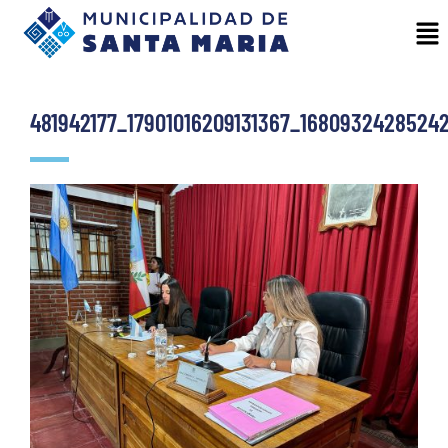
481942177_17901016209131367_1680932428524