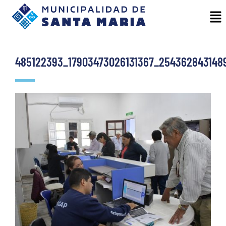
485122393_17903473026131367_254362843148