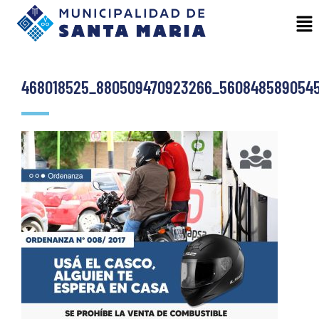
468018525_880509470923266_5608485890545