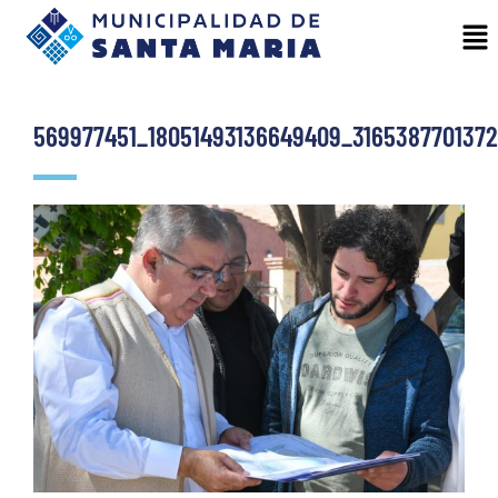
569977451_18051493136649409_316538770137