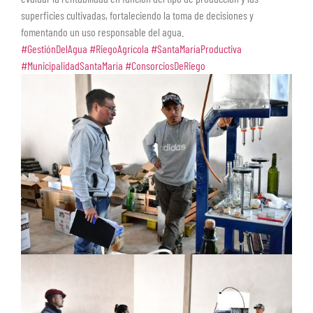
superficies cultivadas, fortaleciendo la toma de decisiones y
fomentando un uso responsable del agua.
#GestiónDelAgua
#RiegoAgrícola
#SantaMaríaProductiva
#MunicipalidadSantaMaría
#ConsorciosDeRiego