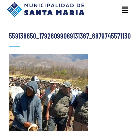
559138650_17926099089131367_687974557113