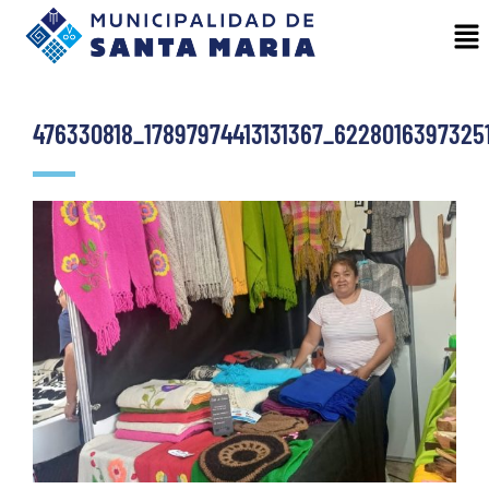
476330818_17897974413131367_6228016397325