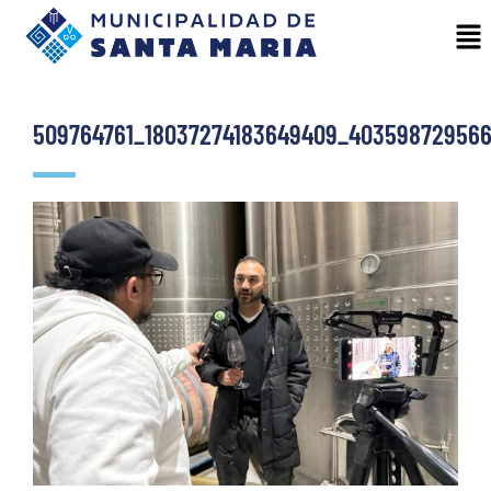
509764761_18037274183649409_40359872956