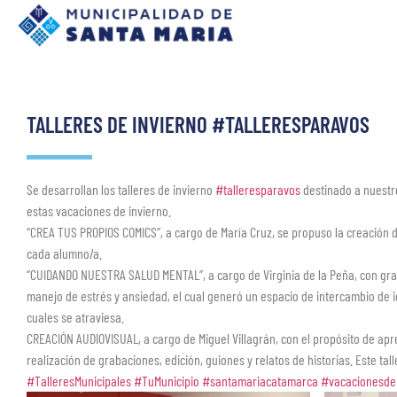
TALLERES DE INVIERNO #TALLERESPARAVOS
Se desarrollan los talleres de invierno
#talleresparavos
destinado a nuestr
estas vacaciones de invierno.
“CREA TUS PROPIOS COMICS”, a cargo de María Cruz, se propuso la creación d
cada alumno/a.
“CUIDANDO NUESTRA SALUD MENTAL”, a cargo de Virginia de la Peña, con gr
manejo de estrés y ansiedad, el cual generó un espacio de intercambio de i
cuales se atraviesa.
CREACIÓN AUDIOVISUAL, a cargo de Miguel Villagrán, con el propósito de apr
realización de grabaciones, edición, guiones y relatos de historias. Este tal
#TalleresMunicipales
#TuMunicipio
#santamariacatamarca
#vacacionesde