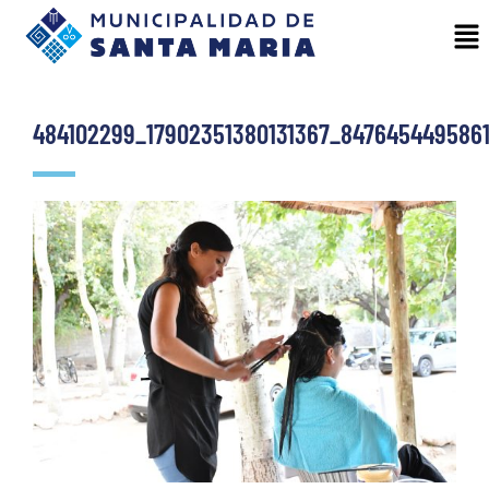
484102299_17902351380131367_847645449586