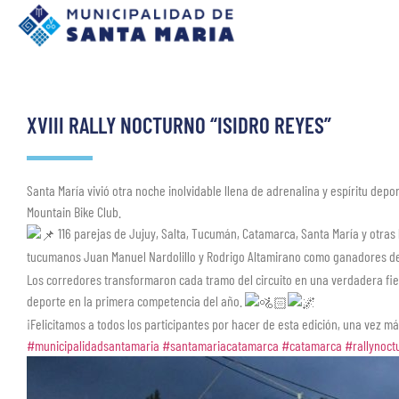
XVIII RALLY NOCTURNO “ISIDRO REYES”
Santa María vivió otra noche inolvidable llena de adrenalina y espíritu depo
Mountain Bike Club.
116 parejas de Jujuy, Salta, Tucumán, Catamarca, Santa María y otras
tucumanos Juan Manuel Nardolillo y Rodrigo Altamirano como ganadores de 
Los corredores transformaron cada tramo del circuito en una verdadera fi
deporte en la primera competencia del año.
¡Felicitamos a todos los participantes por hacer de esta edición, una vez más
#municipalidadsantamaria
#santamariacatamarca
#catamarca
#rallynoct