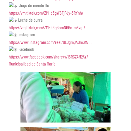
Jugo de membrillo
https://vm.tiktok.com/ZMHb3gW6FjPJy-3RYnh/
Leche de burra
https://vm.tiktok.com/ZMHb3g3amNGGn-m8vgt/
Instagram
https://www.instagram.com/reel/DL0gmQAOmGM/…
Facebook
https://www.facebook.com/share/v/1SRGZ4M2AY/
Municipalidad de Santa María